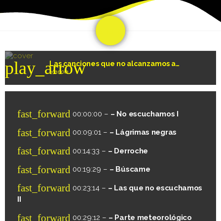
share
email
play_arrow
Las canciones que no alcanzamos a escuchar
Mariola
fast_forward
00:00:00 –
– No escuchamos I
fast_forward
00:09:01 –
– Lágrimas negras
fast_forward
00:14:33 –
– Derroche
fast_forward
00:19:29 –
– Búscame
fast_forward
00:23:14 –
– Las que no escuchamos
II
fast_forward
00:29:12 –
– Parte meteorológico