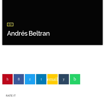
DJ
Andrés Beltran
email
RATE IT