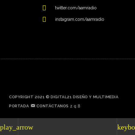
twitter.com/aamradio
instagram.com/aamradio
COPYRIGHT 2021 © DIGITAL21 DISEÑO Y MULTIMEDIA
PORTADA
CONTÁCTANOS
play_arrow
keybo