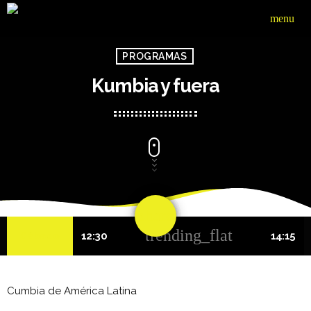
menu
PROGRAMAS
Kumbia y fuera
share
email
3
trending_flat
Sábado
12:30
14:15
Cumbia de América Latina