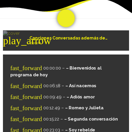
share
email
play_arrow
Canciones Conversadas además de Serrat
Mariola
fast_forward
00:00:00 –
– Bienvenidos al
programa de hoy
fast_forward
00:06:18 –
– Así nacemos
fast_forward
00:09:49 –
– Adiós amor
fast_forward
00:12:49 –
– Romeo y Julieta
fast_forward
00:15:22 –
– Segunda conversación
fast_forward
00:23:03 –
– Soy rebelde