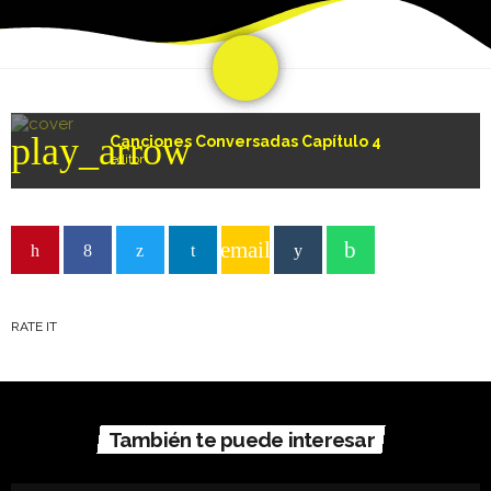
share
email
play_arrow
Canciones Conversadas Capítulo 4
editor
email
RATE IT
También te puede interesar